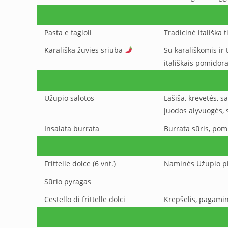
Pasta e fagioli
Tradicinė itališka 
Karališka žuvies sriuba
Su karališkomis ir 
itališkais pomidora
Užupio salotos
Lašiša, krevetės, s
juodos alyvuogės, 
Insalata burrata
Burrata sūris, pomi
Frittelle dolce (6 vnt.)
Naminės Užupio pic
Sūrio pyragas
Cestello di frittelle dolci
Krepšelis, pagamint