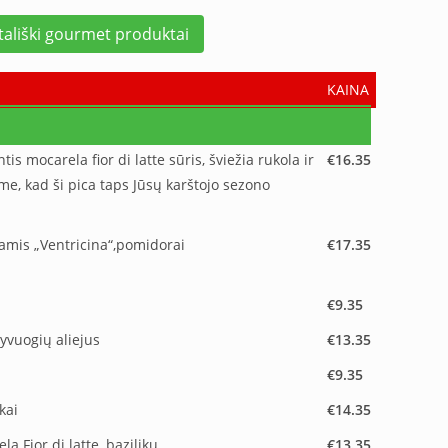
Itališki gourmet produktai
KAINA
tis mocarela fior di latte sūris, šviežia rukola ir
€16.35
me, kad ši pica taps Jūsų karštojo sezono
liamis „Ventricina“,pomidorai
€17.35
€9.35
yvuogių aliejus
€13.35
€9.35
kai
€14.35
la Fior di latte, baziliku
€13.35