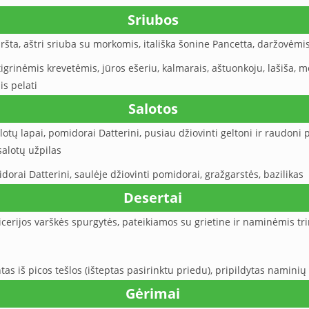
Sriubos
tiršta, aštri sriuba su morkomis, itališka šonine Pancetta, daržovė
tigrinėmis krevetėmis, jūros ešeriu, kalmarais, aštuonkoju, lašiša, 
is pelati
Salotos
alotų lapai, pomidorai Datterini, pusiau džiovinti geltoni ir raudoni 
salotų užpilas
dorai Datterini, saulėje džiovinti pomidorai, gražgarstės, bazilikas
Desertai
erijos varškės spurgytės, pateikiamos su grietine ir naminėmis tr
as iš picos tešlos (išteptas pasirinktu priedu), pripildytas namini
Gėrimai