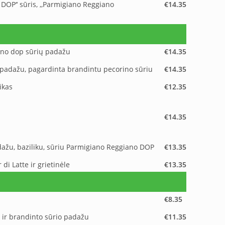
 DOP‘‘ sūris, ,,Parmigiano Reggiano
€14.35
iano dop sūrių padažu
€14.35
rų padažu, pagardinta brandintu pecorino sūriu
€14.35
ikas
€12.35
€14.35
adažu, baziliku, sūriu Parmigiano Reggiano DOP
€13.35
 di Latte ir grietinėle
€13.35
€8.35
ės ir brandinto sūrio padažu
€11.35