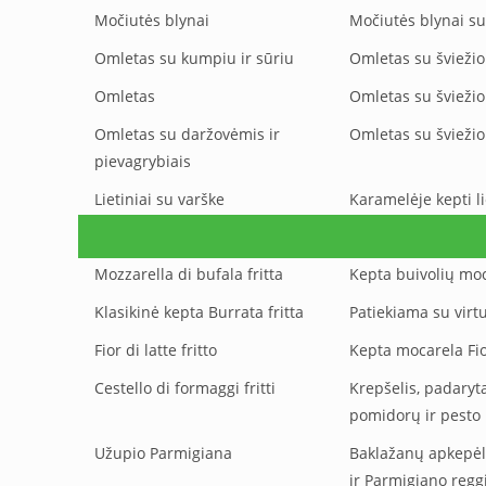
Močiutės blynai
Močiutės blynai su
Omletas su kumpiu ir sūriu
Omletas su šviežio
Omletas
Omletas su šviežio
Omletas su daržovėmis ir
Omletas su šviežio
pievagrybiais
Lietiniai su varške
Karamelėje kepti li
Mozzarella di bufala fritta
Kepta buivolių mo
Klasikinė kepta Burrata fritta
Patiekiama su virt
Fior di latte fritto
Kepta mocarela Fio
Cestello di formaggi fritti
Krepšelis, padaryta
pomidorų ir pesto
Užupio Parmigiana
Baklažanų apkepėlė
ir Parmigiano reg