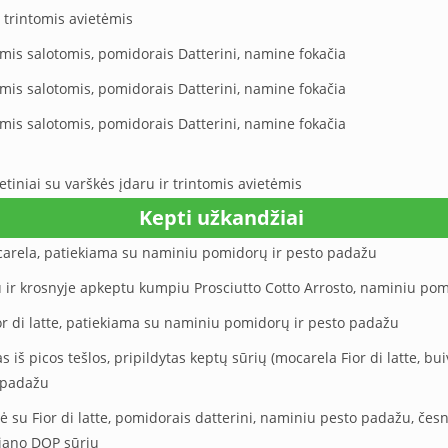
 trintomis avietėmis
mis salotomis, pomidorais Datterini, namine fokačia
mis salotomis, pomidorais Datterini, namine fokačia
mis salotomis, pomidorais Datterini, namine fokačia
etiniai su varškės įdaru ir trintomis avietėmis
Kepti užkandžiai
carela, patiekiama su naminiu pomidorų ir pesto padažu
u ir krosnyje apkeptu kumpiu Prosciutto Cotto Arrosto, naminiu po
r di latte, patiekiama su naminiu pomidorų ir pesto padažu
s iš picos tešlos, pripildytas keptų sūrių (mocarela Fior di latte, 
 padažu
 su Fior di latte, pomidorais datterini, naminiu pesto padažu, česn
giano DOP sūriu