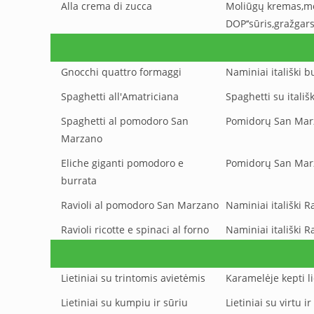
Alla crema di zucca
Moliūgų kremas,moca
DOP‘‘sūris,gražgars
Gnocchi quattro formaggi
Naminiai itališki 
Spaghetti all'Amatriciana
Spaghetti su itali
Spaghetti al pomodoro San
Pomidorų San Marz
Marzano
Eliche giganti pomodoro e
Pomidorų San Marz
burrata
Ravioli al pomodoro San Marzano
Naminiai itališki 
Ravioli ricotte e spinaci al forno
Naminiai itališki Ra
Lietiniai su trintomis avietėmis
Karamelėje kepti li
Lietiniai su kumpiu ir sūriu
Lietiniai su virtu 