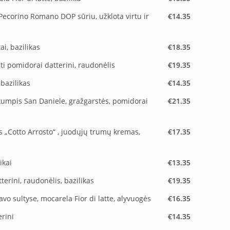
s, Pecorino Romano DOP sūriu, užklota virtu ir
€14.35
ai, bazilikas
€18.35
pti pomidorai datterini, raudonėlis
€19.35
 bazilikas
€14.35
 kumpis San Daniele, gražgarstės, pomidorai
€21.35
s „Cotto Arrosto“ , juodųjų trumų kremas,
€17.35
ikai
€13.35
erini, raudonėlis, bazilikas
€19.35
avo sultyse, mocarela Fior di latte, alyvuogės
€16.35
erini
€14.35