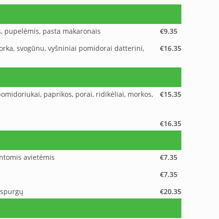
mis, pupelėmis, pasta makaronais
€9.35
morka, svogūnu, vyšniniai pomidorai datterini,
€16.35
pomidoriukai, paprikos, porai, ridikėliai, morkos,
€15.35
€16.35
intomis avietėmis
€7.35
€7.35
ų spurgų
€20.35