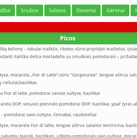
džiai
Sriubos
Salotos
Desertai
Gėrimai
Picos
ką kelionę – tobulai traškūs, rikotos sūrio pripildyti krašteliai, tįstan
rpstanti itališka dešra mortadella su smulkiais pomidorais – prižada
yse, mocarela „Fior di Latte“,sūris ''Gorgonzola'', lengvai aštrus sa
jų riešutai,bazilikas
a Fior di latte, pomidorai savose sultyse, bazilikai
arela DOP, vesuvio piennolo pomidorai DOP, bazilikai, ypač tyras al
 - pomidorai savo sultyse, česnakai, raudonėliai
yse, mocarela Fior di latte, lengvai aštrus salamis Ventricina, bazili
a, saliamiu Napoli, bazilikais, užklota pomidorais savo sultyse, mocare