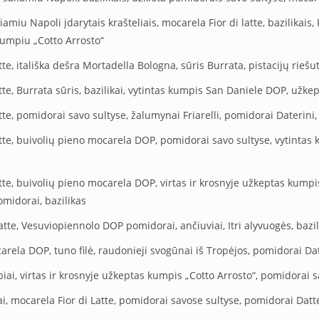
aliamiu Napoli įdarytais krašteliais, mocarela Fior di latte, bazilikai
umpiu „Cotto Arrosto“
tte, itališka dešra Mortadella Bologna, sūris Burrata, pistacijų riešut
tte, Burrata sūris, bazilikai, vytintas kumpis San Daniele DOP, užke
tte, pomidorai savo sultyse, žalumynai Friarelli, pomidorai Daterini,
atte, buivolių pieno mocarela DOP, pomidorai savo sultyse, vytintas
atte, buivolių pieno mocarela DOP, virtas ir krosnyje užkeptas kumpi
omidorai, bazilikas
atte, Vesuviopiennolo DOP pomidorai, ančiuviai, Itri alyvuogės, bazil
rela DOP, tuno filė, raudonieji svogūnai iš Tropėjos, pomidorai Datt
biai, virtas ir krosnyje užkeptas kumpis „Cotto Arrosto“, pomidorai s
ai, mocarela Fior di Latte, pomidorai savose sultyse, pomidorai Datt