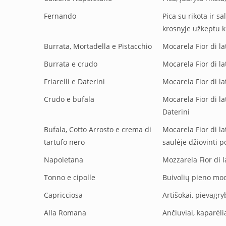
Fernando
Pica su rikota ir s
krosnyje užkeptu k
Burrata, Mortadella e Pistacchio
Mocarela Fior di la
Burrata e crudo
Mocarela Fior di la
Friarelli e Daterini
Mocarela Fior di la
Crudo e bufala
Mocarela Fior di l
Daterini
Bufala, Cotto Arrosto e crema di
Mocarela Fior di l
tartufo nero
saulėje džiovinti p
Napoletana
Mozzarela Fior di l
Tonno e cipolle
Buivolių pieno moca
Capricciosa
Artišokai, pievagry
Alla Romana
Ančiuviai, kaparėli