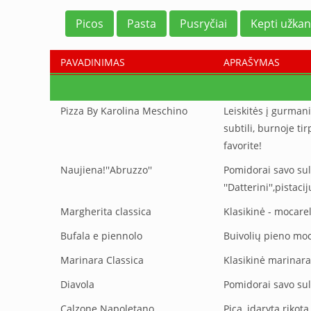
Picos
Pasta
Pusryčiai
Kepti užkan
PAVADINIMAS
APRAŠYMAS
Pizza By Karolina Meschino
Leiskitės į gurmaniš
subtili, burnoje ti
favorite!
Naujiena!''Abruzzo''
Pomidorai savo sult
''Datterini'',pistaci
Margherita classica
Klasikinė - mocarel
Bufala e piennolo
Buivolių pieno moc
Marinara Classica
Klasikinė marinara
Diavola
Pomidorai savo sult
Calzone Napoletano
Pica, įdaryta rikot