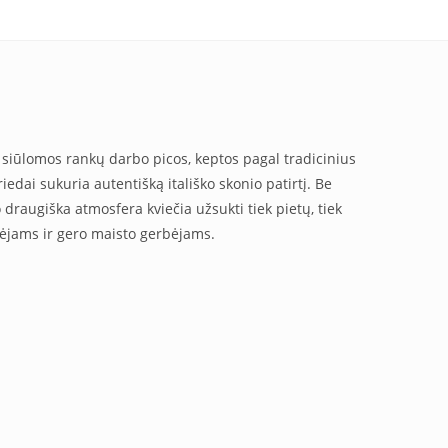
je siūlomos rankų darbo picos, keptos pagal tradicinius
riedai sukuria autentišką itališko skonio patirtį. Be
 o draugiška atmosfera kviečia užsukti tiek pietų, tiek
ėgėjams ir gero maisto gerbėjams.