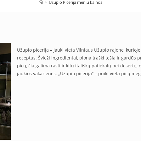
>
Užupio Picerija meniu kainos
Užupio picerija – jauki vieta Vilniaus Užupio rajone, kurio
receptus. Švieži ingredientai, plona traški tešla ir gardūs p
picų, čia galima rasti ir kitų itališkų patiekalų bei desertų,
jaukios vakarienės. „Užupio picerija“ – puiki vieta picų m