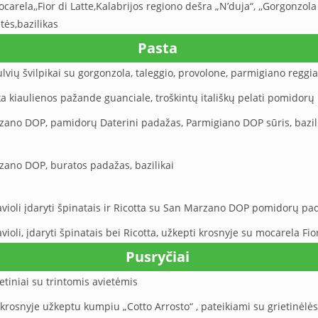
rela,,Fior di Latte,Kalabrijos regiono dešra „N’duja“, ,,Gorgonzola
tės,bazilikas
Pasta
bulvių švilpikai su gorgonzola, taleggio, provolone, parmigiano regg
ška kiaulienos pažande guanciale, troškintų itališkų pelati pomido
ano DOP, pamidorų Daterini padažas, Parmigiano DOP sūris, bazil
ano DOP, buratos padažas, bazilikai
Ravioli įdaryti špinatais ir Ricotta su San Marzano DOP pomidorų p
violi, įdaryti špinatais bei Ricotta, užkepti krosnyje su mocarela Fior
Pusryčiai
etiniai su trintomis avietėmis
ir krosnyje užkeptu kumpiu „Cotto Arrosto“ , pateikiami su grietinėl