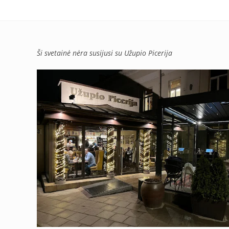
Ši svetainė nėra susijusi su Užupio Picerija