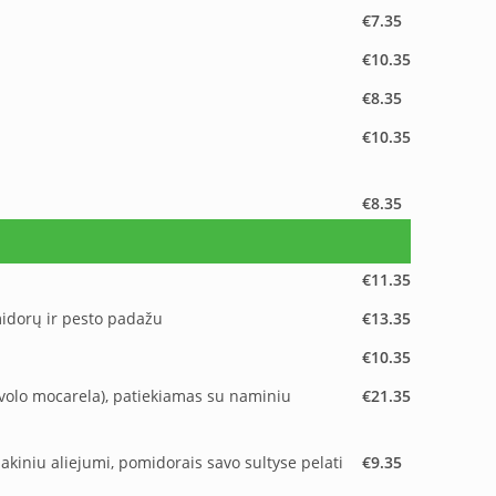
€7.35
€10.35
€8.35
€10.35
€8.35
€11.35
midorų ir pesto padažu
€13.35
€10.35
buivolo mocarela), patiekiamas su naminiu
€21.35
akiniu aliejumi, pomidorais savo sultyse pelati
€9.35