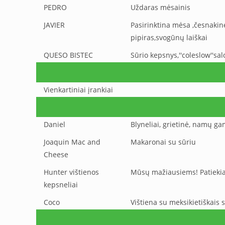
PEDRO
Uždaras mėsainis
JAVIER
Pasirinktina mėsa ,česnakin
pipiras,svogūnų laiškai
QUESO BISTEC
Sūrio kepsnys,''coleslow''sal
Vienkartiniai įrankiai
Daniel
Blyneliai, grietinė, namų g
Joaquin Mac and
Makaronai su sūriu
Cheese
Hunter vištienos
Mūsų mažiausiems! Patiekia
kepsneliai
Coco
Vištiena su meksikietiškais 