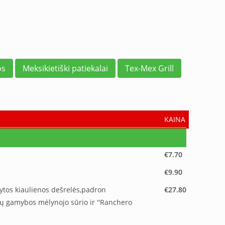
os
Meksikietiški patiekalai
Tex-Mex Grill
KAINA
€7.70
€9.90
ūkytos kiaulienos dešrelės,padron
€27.80
namų gamybos mėlynojo sūrio ir ''Ranchero