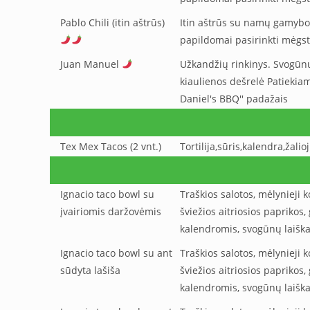
Pablo Chili (itin aštrūs)
Itin aštrūs su namų gamybo
papildomai pasirinkti mėgst
Juan Manuel
Užkandžių rinkinys. Svogūnų
kiaulienos dešrelė Patiekiam
Daniel's BBQ'' padažais
Tex Mex Tacos (2 vnt.)
Tortilija,sūris,kalendra,žalioj
Ignacio taco bowl su
Traškios salotos, mėlynieji 
įvairiomis daržovėmis
šviežios aitriosios paprikos
kalendromis, svogūnų laiškais
Ignacio taco bowl su ant
Traškios salotos, mėlynieji 
sūdyta lašiša
šviežios aitriosios paprikos
kalendromis, svogūnų laiškais