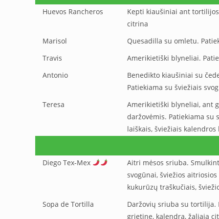
Huevos Rancheros
Kepti kiaušiniai ant tortilijo
citrina
Marisol
Quesadilla su omletu. Patiek
Travis
Amerikietiški blyneliai. Pati
Antonio
Benedikto kiaušiniai su čede
Patiekiama su šviežiais svogū
Teresa
Amerikietiški blyneliai, ant 
daržovėmis. Patiekiama su s
laiškais, šviežiais kalendros l
Diego Tex-Mex
Aitri mėsos sriuba. Smulkin
svogūnai, šviežios aitriosio
kukurūzų traškučiais, švieži
Sopa de Tortilla
Daržovių sriuba su tortilija
grietine, kalendra, žaliąja c