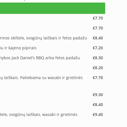
€7.70
€7.70
inos skiltele, svogūnų laiškais ir fetos padažu
€8.40
u ir kajeno pipirais
€7.20
amybos Jack Daniel’s BBQ arba fetos padažu
€8.30
€8.20
ų laiškais. Patiekiama su wasabi ir grietinės
€7.70
€9.30
€8.40
tele, svogūnų laiškais, wasabi ir grietinės
€9.40