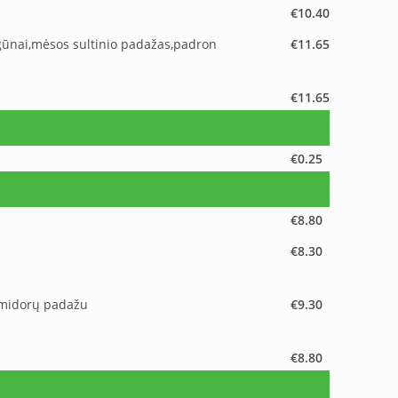
€10.40
vogūnai,mėsos sultinio padažas,padron
€11.65
€11.65
€0.25
€8.80
€8.30
pomidorų padažu
€9.30
€8.80