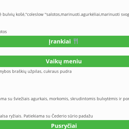
ė bulvių košė,''coleslow ''salotos,marinuoti.agurkėliai,marinuoti s
otos
Įrankiai
Vaikų meniu
amybos braškių užpilas, cukraus pudra
ma su šviežiais agurkais, morkomis, skrudintomis bulvytėmis ir 
salsa ryžiais. Patiekiama su Čederio sūrio padažu
Pusryčiai