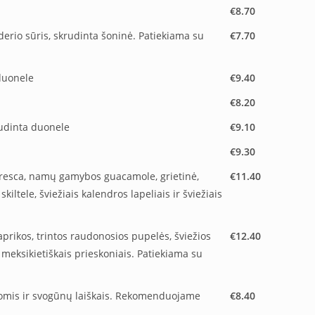
€8.70
ederio sūris, skrudinta šoninė. Patiekiama su
€7.70
duonele
€9.40
€8.20
rudinta duonele
€9.10
€9.30
 fresca, namų gamybos guacamole, grietinė,
€11.40
iltele, šviežiais kalendros lapeliais ir šviežiais
rikos, trintos raudonosios pupelės, šviežios
€12.40
meksikietiškais prieskoniais. Patiekiama su
lomis ir svogūnų laiškais. Rekomenduojame
€8.40