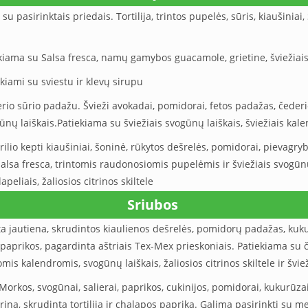
s su pasirinktais priedais. Tortilija, trintos pupelės, sūris, kiaušiniai
iama su Salsa fresca, namų gamybos guacamole, grietine, šviežiais 
ekiami su sviestu ir klevų sirupu
rio sūrio padažu. Švieži avokadai, pomidorai, fetos padažas, čederio 
nų laiškais.Patiekiama su šviežiais svogūnų laiškais, šviežiais kalend
grilio kepti kiaušiniai, šoninė, rūkytos dešrelės, pomidorai, pievagryb
alsa fresca, trintomis raudonosiomis pupelėmis ir šviežiais svogūnų
apeliais, žaliosios citrinos skiltele
Sriubos
ta jautiena, skrudintos kiaulienos dešrelės, pomidorų padažas, kuk
s paprikos, pagardinta aštriais Tex-Mex prieskoniais. Patiekiama su
omis kalendromis, svogūnų laiškais, žaliosios citrinos skiltele ir šv
. Morkos, svogūnai, salierai, paprikos, cukinijos, pomidorai, kukurūz
itrina, skrudinta tortilija ir chalapos paprika. Galima pasirinkti su 