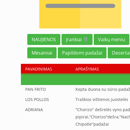
NAUJIENOS
Įrankiai
Vaikų meniu
Mėsainiai
Papildomi padažai
Deserta
PAVADINIMAS
APRAŠYMAS
PAN FRITO
Kepta duona su sūrio padaž
LOS POLLOS
Traškios vištienos juostelės
ADRIANA
''Chorizo'' dešrelės vyno pa
pipirai,''Chorizo''dešra,''N
Chipotle''padažai