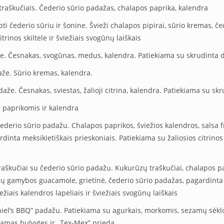
raškučiais. Čederio sūrio padažas, chalapos paprika, kalendra
pti čederio sūriu ir šonine. Švieži chalapos pipirai, sūrio kremas, č
trinos skiltele ir šviežiais svogūnų laiškais
že. Česnakas, svogūnas, medus, kalendra. Patiekiama su skrudinta 
aže. Sūrio kremas, kalendra.
aže. Česnakas, sviestas, žalioji citrina, kalendra. Patiekiama su sk
 paprikomis ir kalendra
ederio sūrio padažu. Chalapos paprikos, šviežios kalendros, salsa
inta meksikietiškais prieskoniais. Patiekiama su žaliosios citrinos sk
škučiai su čederio sūrio padažu. Kukurūzų traškučiai, chalapos pap
mų gamybos guacamole, grietinė, čederio sūrio padažas, pagardinta 
viežiais kalendros lapeliais ir šviežiais svogūnų laiškais
iel’s BBQ” padažu. Patiekiama su agurkais, morkomis, sezamų sėk
amas bulvytes ir ,,Tex-Mex” priedą