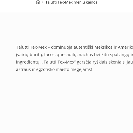
>
Talutti Tex-Mex meniu kainos
Talutti Tex-Mex – dominuoja autentiški Meksikos ir Amerik
įvairių buritų, tacos, quesadilų, nachos bei kitų spalvingų 
ingredientų. „Talutti Tex-Mex“ garsėja ryškiais skoniais, ja
aštraus ir egzotiško maisto mėgėjams!