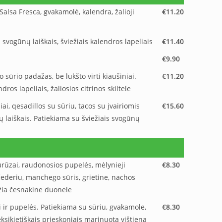
, Salsa Fresca, gvakamolė, kalendra, žalioji
€11.20
svogūnų laiškais, šviežiais kalendros lapeliais
€11.40
€9.90
sūrio padažas, be lukšto virti kiaušiniai.
€11.20
ros lapeliais, žaliosios citrinos skiltele
iai, qesadillos su sūriu, tacos su įvairiomis
€15.60
 laiškais. Patiekiama su šviežiais svogūnų
urūzai, raudonosios pupelės, mėlynieji
€8.30
 čederiu, manchego sūris, grietine, nachos
iežia česnakine duonele
ai ir pupelės. Patiekiama su sūriu, gvakamole,
€8.30
meksikietiškais prieskoniais marinuota vištiena