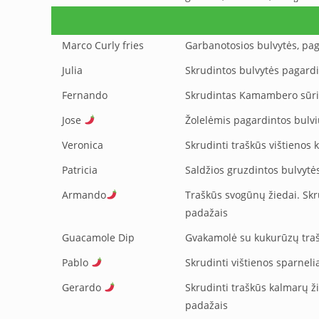
Marco Curly fries
Garbanotosios bulvytės, paga
Julia
Skrudintos bulvytės pagard
Fernando
Skrudintas Kamambero sūris p
Jose
Žolelėmis pagardintos bulvių
Veronica
Skrudinti traškūs vištienos
Patricia
Saldžios gruzdintos bulvytė
Armando
Traškūs svogūnų žiedai. Skru
padažais
Guacamole Dip
Gvakamolė su kukurūzų trašk
Pablo
Skrudinti vištienos sparne
Gerardo
Skrudinti traškūs kalmarų žie
padažais