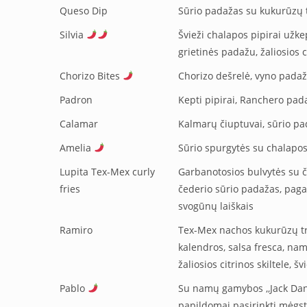
Queso Dip
Sūrio padažas su kukurūzų t
Silvia
Švieži chalapos pipirai užke
grietinės padažu, žaliosios ci
Chorizo Bites
Chorizo dešrelė, vyno pada
Padron
Kepti pipirai, Ranchero pad
Calamar
Kalmarų čiuptuvai, sūrio pad
Amelia
Sūrio spurgytės su chalapos
Lupita Tex-Mex curly
Garbanotosios bulvytės su č
fries
čederio sūrio padažas, pagard
svogūnų laiškais
Ramiro
Tex-Mex nachos kukurūzų tra
kalendros, salsa fresca, na
žaliosios citrinos skiltele, š
Pablo
Su namų gamybos ,,Jack Dan
papildomai pasirinkti mėgst