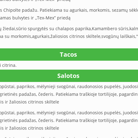
s Chipolte padažu. Patiekiama su agurkais, morkomis, sezamų sėk
amas bulvytes ir ,,Tex-Mex” priedą
 žiedai,sūrio spurgytės su chalapos paprika,Kamambero sūris,kalma
a su morkomis,agurkais,žaliosios citrinos skiltele,svogūnų laiškais,'
Tacos
i citrina.
Salotos
kopūstai, paprikos, mėlynieji svogūnai, raudonosios pupelės, juodo
, grietinės padažas, čederis. Patiekiama traškioje tortilijoje, pagar
 ir žaliosios citrinos skiltele
kopūstai, paprikos, mėlynieji svogūnai, raudonosios pupelės, juodo
, grietinės padažas, čederis. Patiekiama traškioje tortilijoje, pagar
 ir žaliosios citrinos skiltele