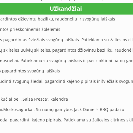
Užkandžiai
rdintos džiovintu baziliku, raudonėliu ir svogūnų laiškais
intos prieskoninėmis žolelėmis
agardintas šviežiais svogūnų laiškais. Patiekiama su žaliosios citr
 skiltelės Bulvių skiltelės, pagardintos džiovintu baziliku, raudonėli
 kepsneliai. Patiekiama su svogūnų laiškais ir pasirinktinai namų g
s pagardintos svogūnų laiškais
dinti svogūnų žiedai, pagardinti kajeno pipirais ir šviežiais svogūn
učiai bei „Salsa Fresca“, kalendra
liai.Morkos,agurkai. Su namų gamybos Jack Daniel's BBQ padažu
dai pagardinti kajeno pipirais. Patiekiama su žaliosios citrinos skil