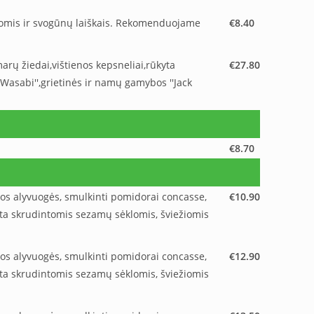
lomis ir svogūnų laiškais. Rekomenduojame
€8.40
rų žiedai,vištienos kepsneliai,rūkyta
€27.80
'Wasabi'',grietinės ir namų gamybos ''Jack
€8.70
sios alyvuogės, smulkinti pomidorai concasse,
€10.90
dinta skrudintomis sezamų sėklomis, šviežiomis
sios alyvuogės, smulkinti pomidorai concasse,
€12.90
dinta skrudintomis sezamų sėklomis, šviežiomis