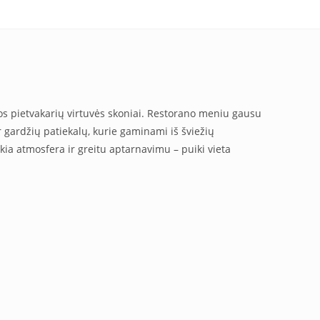
os pietvakarių virtuvės skoniai. Restorano meniu gausu
ir gardžių patiekalų, kurie gaminami iš šviežių
ukia atmosfera ir greitu aptarnavimu – puiki vieta