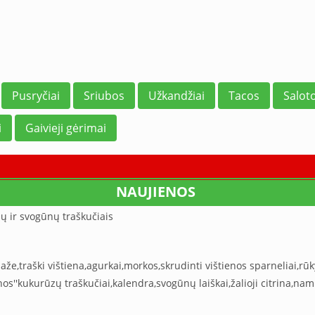
Pusryčiai
Sriubos
Užkandžiai
Tacos
Salot
i
Gaivieji gėrimai
NAUJIENOS
ų ir svogūnų traškučiais
daže,traški vištiena,agurkai,morkos,skrudinti vištienos sparneliai,r
achos''kukurūzų traškučiai,kalendra,svogūnų laiškai,žalioji citrina,