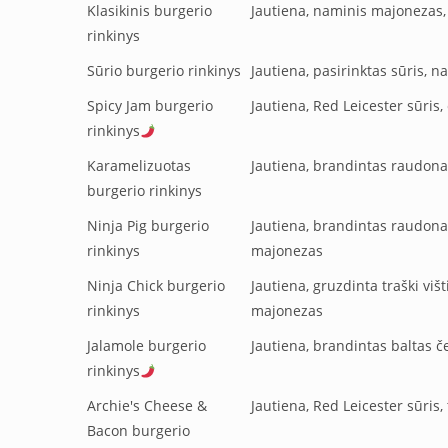
Klasikinis burgerio
Jautiena, naminis majonezas,
rinkinys
Sūrio burgerio rinkinys
Jautiena, pasirinktas sūris, 
Spicy Jam burgerio
Jautiena, Red Leicester sūris
rinkinys
Karamelizuotas
Jautiena, brandintas raudona
burgerio rinkinys
Ninja Pig burgerio
Jautiena, brandintas raudonas
rinkinys
majonezas
Ninja Chick burgerio
Jautiena, gruzdinta traški viš
rinkinys
majonezas
Jalamole burgerio
Jautiena, brandintas baltas č
rinkinys
Archie's Cheese &
Jautiena, Red Leicester sūris
Bacon burgerio