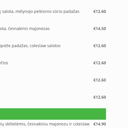
rg salota, mėlynojo pelėsinio sūrio padažas
€12.60
alota, česnakinis majonezas
€14.50
ipotle padažas, coleslaw salotos
€12.60
yčios
€12.60
€12.60
€12.60
ių skiltelėmis, česnakiniu majonezu ir coleslaw
€14.90