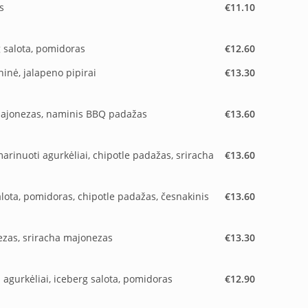
s
€11.10
g salota, pomidoras
€12.60
inė, jalapeno pipirai
€13.30
ų majonezas, naminis BBQ padažas
€13.60
arinuoti agurkėliai, chipotle padažas, sriracha
€13.60
salota, pomidoras, chipotle padažas, česnakinis
€13.60
nezas, sriracha majonezas
€13.30
 agurkėliai, iceberg salota, pomidoras
€12.90