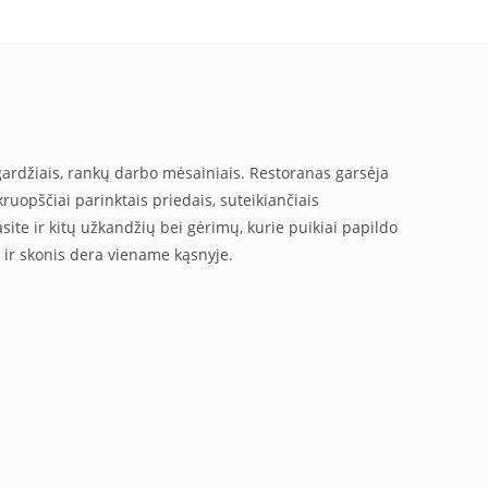
s gardžiais, rankų darbo mėsainiais. Restoranas garsėja
kruopščiai parinktais priedais, suteikiančiais
ite ir kitų užkandžių bei gėrimų, kurie puikiai papildo
ė ir skonis dera viename kąsnyje.