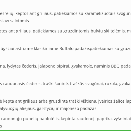
ešrelių, keptos ant griliaus, patiekiamos su karamelizuotais svogūn
eslaw salotomis
eptos ant griliaus, patiekiamos su gruzdintomis bulvių skiltelėmis, 
rūgščiai aštriame klasikiniame Buffalo padaže,patiekiamas su gruzd
ena, lydytas čederis, jalapeno pipirai, gvakamolė, naminis BBQ pad
s raudonasis čederis, traški šoninė, traškūs svogūnai, rukola, gva
ė kepta ant griliaus arba gruzdinta traški vištiena, įvairios žalios la
alyvuogių aliejaus, garstyčių ir majonezo padažas
s, raudonųjų pupelių paplotėlis, kepinta raudonoji paprika, vyšniniai
s