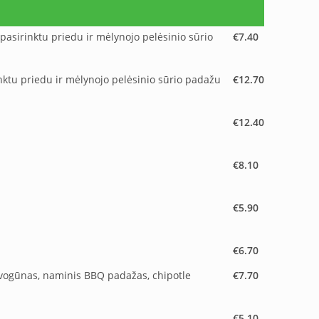
 pasirinktu priedu ir mėlynojo pelėsinio sūrio
€7.40
rinktu priedu ir mėlynojo pelėsinio sūrio padažu
€12.70
€12.40
€8.10
€5.90
€6.70
 svogūnas, naminis BBQ padažas, chipotle
€7.70
€5.10