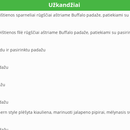
Užkandžiai
vištienos sparneliai rūgščiai aštriame Buffalo padaže, patiekiami su
 vištienos filė rūgščiai aštriame Buffalo padaže, patiekiami su pasi
edu ir pasirinktu padažu
adažu
ažu
adažu
hern style plėšyta kiauliena, marinuoti jalapeno pipirai, mėlynasis
adažu