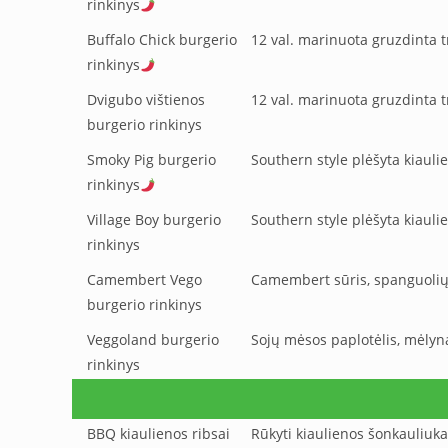
rinkinys
Buffalo Chick burgerio
12 val. marinuota gruzdinta tr
rinkinys
Dvigubo vištienos
12 val. marinuota gruzdinta tr
burgerio rinkinys
Smoky Pig burgerio
Southern style plėšyta kiauli
rinkinys
Village Boy burgerio
Southern style plėšyta kiauli
rinkinys
Camembert Vego
Camembert sūris, spanguolių 
burgerio rinkinys
Veggoland burgerio
Sojų mėsos paplotėlis, mėlyna
rinkinys
BBQ kiaulienos ribsai
Rūkyti kiaulienos šonkauliuk