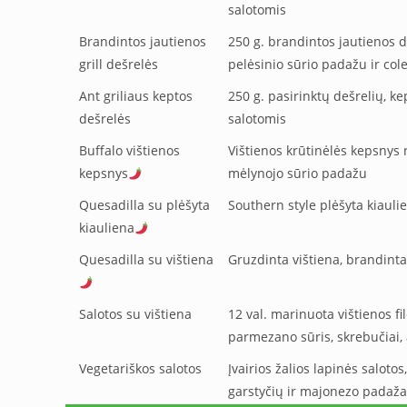
salotomis
Brandintos jautienos
250 g. brandintos jautienos d
grill dešrelės
pelėsinio sūrio padažu ir col
Ant griliaus keptos
250 g. pasirinktų dešrelių, k
dešrelės
salotomis
Buffalo vištienos
Vištienos krūtinėlės kepsnys 
kepsnys
mėlynojo sūrio padažu
Quesadilla su plėšyta
Southern style plėšyta kiauli
kiauliena
Quesadilla su vištiena
Gruzdinta vištiena, brandinta
Salotos su vištiena
12 val. marinuota vištienos fil
parmezano sūris, skrebučiai, 
Vegetariškos salotos
Įvairios žalios lapinės saloto
garstyčių ir majonezo padaža