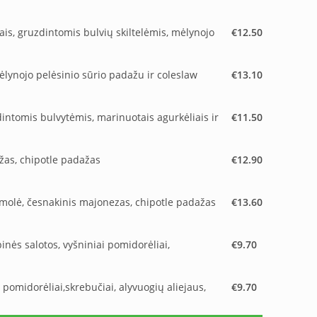
ais, gruzdintomis bulvių skiltelėmis, mėlynojo
€12.50
mėlynojo pelėsinio sūrio padažu ir coleslaw
€13.10
intomis bulvytėmis, marinuotais agurkėliais ir
€11.50
ažas, chipotle padažas
€12.90
kamolė, česnakinis majonezas, chipotle padažas
€13.60
pinės salotos, vyšniniai pomidorėliai,
€9.70
 pomidorėliai,skrebučiai, alyvuogių aliejaus,
€9.70