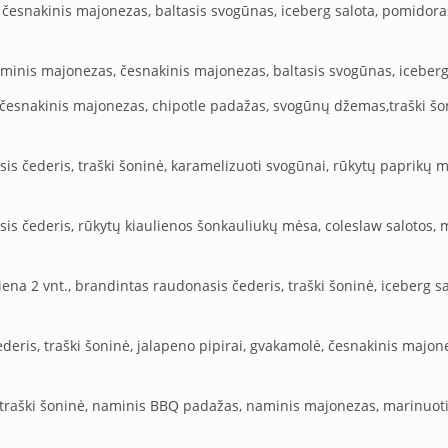
 česnakinis majonezas, baltasis svogūnas, iceberg salota, pomidora
naminis majonezas, česnakinis majonezas, baltasis svogūnas, iceber
, česnakinis majonezas, chipotle padažas, svogūnų džemas,traški šon
sis čederis, traški šoninė, karamelizuoti svogūnai, rūkytų paprik
is čederis, rūkytų kiaulienos šonkauliukų mėsa, coleslaw salotos, m
tiena 2 vnt., brandintas raudonasis čederis, traški šoninė, iceberg 
ederis, traški šoninė, jalapeno pipirai, gvakamolė, česnakinis majo
, traški šoninė, naminis BBQ padažas, naminis majonezas, marinuoti