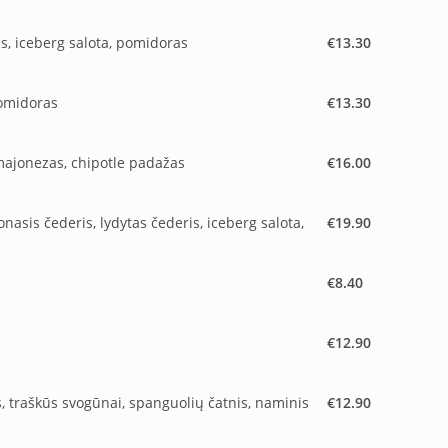
s, iceberg salota, pomidoras
€13.30
pomidoras
€13.30
 majonezas, chipotle padažas
€16.00
onasis čederis, lydytas čederis, iceberg salota,
€19.90
€8.40
€12.90
s, traškūs svogūnai, spanguolių čatnis, naminis
€12.90