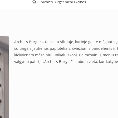
>
Archie’s Burger meniu kainos
Archie’s Burger – tai vieta Vilniuje, kurioje galite mėgauti
sultingais jautienos paplotėliais, šviežiomis bandelėmis ir 
kiekvienam mėsainiui unikalų skonį. Be mėsainių, meniu ras
valgymo patirtį. „Archie’s Burger“ – tobula vieta, kur kokyb