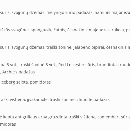
s sūris, svogūnų džemas, mėlynojo sūrio padažas, naminis majoneza
raškūs svogūnai, spanguolių čatnis, česnakinis majonezas, rukola, 
r sūris, svogūnų džemas, traški šoninė, jalapeno pipirai, česnakinis
iena 3 vnt., traški šoninė 3 vnt., Red Leicester sūris, brandintas raud
, Archie’s padažas
 iceberg salota, pomidoras
raški vištiena, gvakamolė, traški šoninė, chipotle padažas
ilė kepta ant griliaus arba gruzdinta traški vištiena, camembert sūri
omidoras