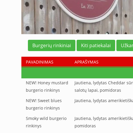
Burgerių rinkiniai
Kiti patiekalai
Užkan
PAVADINIMAS
APRAŠYMAS
NEW! Honey mustard
Jautiena, lydytas Cheddar sūr
burgerio rinkinys
salotų lapai, pomidoras
NEW! Sweet blues
Jautiena, lydytas amerikieti
burgerio rinkinys
Smoky wild burgerio
Jautiena, lydytas amerikietiš
rinkinys
pomidoras