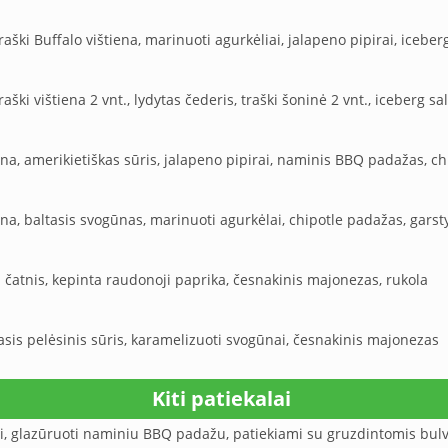
aški Buffalo vištiena, marinuoti agurkėliai, jalapeno pipirai, icebe
aški vištiena 2 vnt., lydytas čederis, traški šoninė 2 vnt., iceberg s
ena, amerikietiškas sūris, jalapeno pipirai, naminis BBQ padažas, ch
ena, baltasis svogūnas, marinuoti agurkėlai, chipotle padažas, garst
čatnis, kepinta raudonoji paprika, česnakinis majonezas, rukola
sis pelėsinis sūris, karamelizuoti svogūnai, česnakinis majonezas
Kiti patiekalai
ai, glazūruoti naminiu BBQ padažu, patiekiami su gruzdintomis bulv