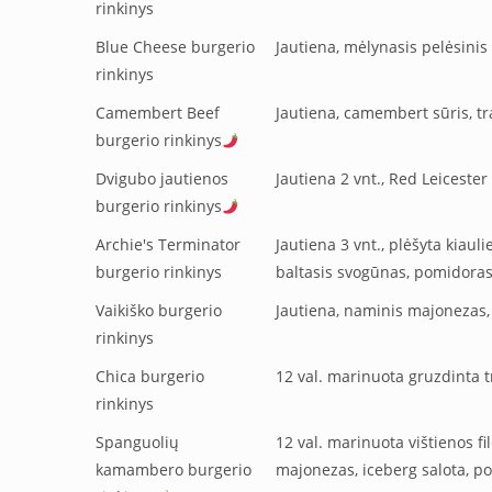
rinkinys
Blue Cheese burgerio
Jautiena, mėlynasis pelėsini
rinkinys
Camembert Beef
Jautiena, camembert sūris, t
burgerio rinkinys
Dvigubo jautienos
Jautiena 2 vnt., Red Leiceste
burgerio rinkinys
Archie's Terminator
Jautiena 3 vnt., plėšyta kiaul
burgerio rinkinys
baltasis svogūnas, pomidoras
Vaikiško burgerio
Jautiena, naminis majonezas,
rinkinys
Chica burgerio
12 val. marinuota gruzdinta t
rinkinys
Spanguolių
12 val. marinuota vištienos f
kamambero burgerio
majonezas, iceberg salota, p