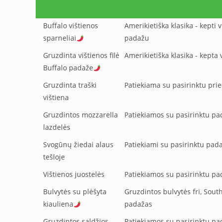
Buffalo vištienos
Amerikietiška klasika - kepti 
sparneliai
padažu
Gruzdinta vištienos filė
Amerikietiška klasika - kepta
Buffalo padaže
Gruzdinta traški
Patiekiama su pasirinktu pri
vištiena
Gruzdintos mozzarella
Patiekiamos su pasirinktu p
lazdelės
Svogūnų žiedai alaus
Patiekiami su pasirinktu pad
tešloje
Vištienos juostelės
Patiekiamos su pasirinktu p
Bulvytės su plėšyta
Gruzdintos bulvytės fri, Sout
kiauliena
padažas
Gruzdintos saldžios
Patiekiamos su pasirinktu p